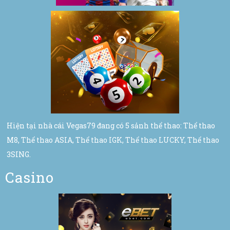
Hiện tại nhà cái Vegas79 đang có 5 sảnh thể thao: Thể thao
M8, Thể thao ASIA, Thể thao IGK, Thể thao LUCKY, Thể thao
3SING.
Casino