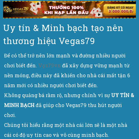
Uy tín & Minh bạch tạo nên
thương hiệu Vegas79
Để có thể trở nên lớn mạnh và đường nhiều người
chơi biết đến.
Vgs79vn
đã xây dựng vững mạnh từ
nền móng, điều này đã khiến cho nhà cái mất tận 6
năm mới có nhiều người chơi biết đến.
Không quảng bá rầm rộ, nhưng chính vì sự
UY TÍN &
MINH BẠCH
đã giúp cho Vegas79 thu hút người
chơi.
Chúng tôi hiểu rằng một nhà cái lớn sẽ là một nhà
cái có độ uy tín cao và vô cùng minh bạch.