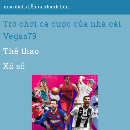
giao dịch diễn ra nhanh hơn.
Trò chơi cá cược của nhà cái
Vegas79
Thể thao
Xổ số