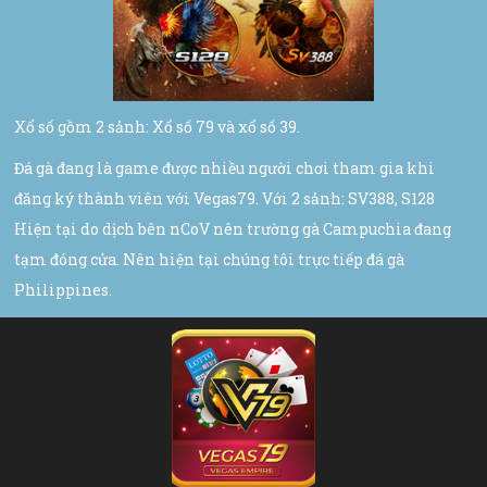
Xổ số gồm 2 sảnh: Xổ số 79 và xổ số 39.
Đá gà đang là game được nhiều người chơi tham gia khi
đăng ký thành viên với Vegas79. Với 2 sảnh: SV388, S128
Hiện tại do dịch bên nCoV nên trường gà Campuchia đang
tạm đóng cửa. Nên hiện tại chúng tôi trực tiếp đá gà
Philippines.